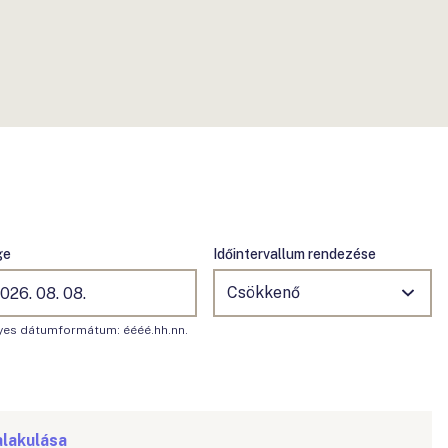
ge
Időintervallum rendezése
yes dátumformátum: éééé.hh.nn.
alakulása