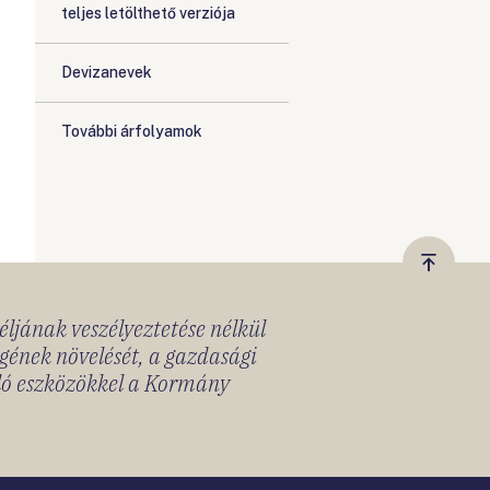
teljes letölthető verziója
Devizanevek
További árfolyamok
Vissza
a
céljának veszélyeztetése nélkül
tetejér
gének növelését, a gazdasági
lló eszközökkel a Kormány