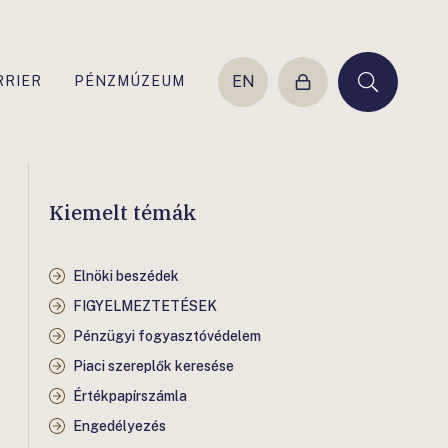
EN
RRIER
PÉNZMÚZEUM
Belépés
Keresés
Kiemelt témák
Elnöki beszédek
FIGYELMEZTETÉSEK
Pénzügyi fogyasztóvédelem
Piaci szereplők keresése
Értékpapírszámla
Engedélyezés