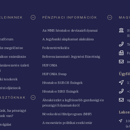
ELEINKNEK
PÉNZPIACI INFORMÁCIÓK
MAGY
Cím
Az MNB hivatalos devizaárfolyamai
S
S
nzfórum
A Jegybanki alapkamat alakulása
Telefo
T
tás megelőzése
Fedezetértékelés
Fax
F
nikus számlázás
Referenciamutató Jegyzési Bizottság
Email
i
mlavezetés üzleti
HUFONIA
cím
i
HUFONIA Swap
Ügyfé
ki tenderek
Cím
Hivatalos BUBOR fixingek
1
ési eljárások
Telefo
Hivatalos BIRS fixingek
+
ASZTÓKNAK
Email
Ábrakészlet a legfrissebb gazdasági és
u
cím
pénzügyi folyamatokról
yünk, ha pénzügyi
Lakos
Növekedési Hitelprogram (NHP)
unk van?
Cím
10
A monetáris politikai eszköztár
zolgálat
(a