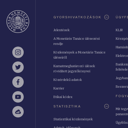
Oldaltérkép
GYORSHIVATKOZÁSOK
ÜGYF
Jelentések
KLIR
A Monetáris Tanács ülésezési
Készpé
rendje
Hamisí
Közlemények a Monetáris Tanács
Instagram
Elektro
üléseiről
Bankszá
Kamatmeghatározó ülések
feltétele
Twitter
rövidített jegyzőkönyvei
Jegyban
Közérdekű adatok
Facebook
Beszerz
Karrier
FOGY
Etikai kódex
YouTube
STATISZTIKA
Mit teg
panasz
Sellsy
Statisztikai közlemények
Ügyféls
Adatok, idősorok