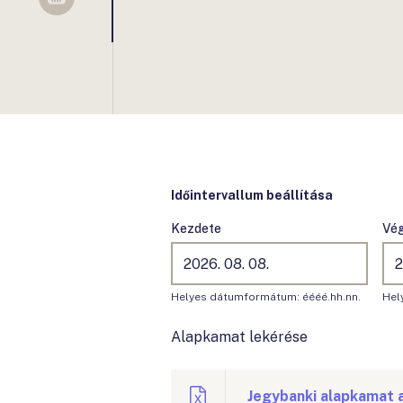
Sellsy
Időintervallum beállítása
Kezdete
Vé
Helyes dátumformátum: éééé.hh.nn.
Hel
Alapkamat lekérése
Jegybanki alapkamat 