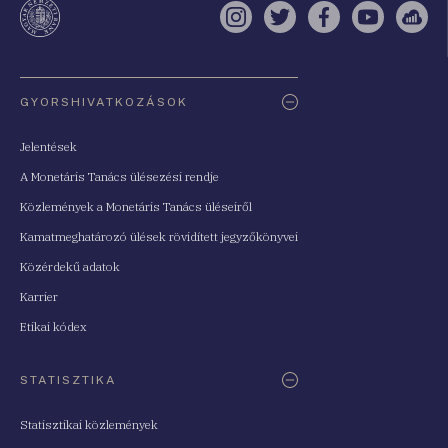
Instagram
Twitter
Facebook
YouTube
Sell
Oldaltérkép
GYORSHIVATKOZÁSOK
Jelentések
A Monetáris Tanács ülésezési rendje
Közlemények a Monetáris Tanács üléseiről
Kamatmeghatározó ülések rövidített jegyzőkönyvei
Közérdekű adatok
Karrier
Etikai kódex
STATISZTIKA
Statisztikai közlemények