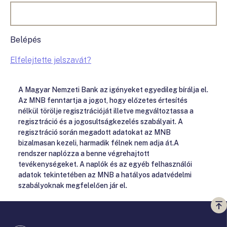
Belépés
Elfelejtette jelszavát?
A Magyar Nemzeti Bank az igényeket egyedileg bírálja el.
Az MNB fenntartja a jogot, hogy előzetes értesítés
nélkül törölje regisztrációját illetve megváltoztassa a
regisztráció és a jogosultságkezelés szabályait. A
regisztráció során megadott adatokat az MNB
bizalmasan kezeli, harmadik félnek nem adja át.A
rendszer naplózza a benne végrehajtott
tevékenységeket. A naplók és az egyéb felhasználói
adatok tekintetében az MNB a hatályos adatvédelmi
szabályoknak megfelelően jár el.
Vi
a
te