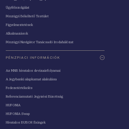
Ügyfélszolgálat
Pénzügyi Békéltető Testület
Figyelmeztetések
Alkalmazások
Pénzügyi Navigátor Tanácsadó Irodahálózat
PÉNZPIACI INFORMÁCIÓK
Az MNB hivatalos devizaárfolyamai
A Jegybanki alapkamat alakulása
Fedezetértékelés
Referenciamutató Jegyzési Bizottság
HUFONIA
HUFONIA Swap
Hivatalos BUBOR fixingek