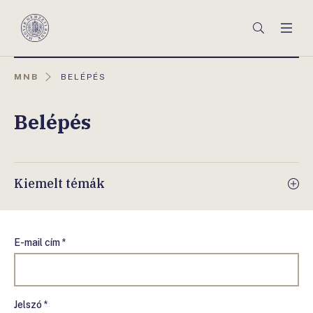
Főmenü
Keresés
Men
Magyar
Nemzeti
Bank
AKTUÁLIS
MNB
BELÉPÉS
OLDAL:
Belépés
Kiemelt témák
E-mail cím *
Jelszó *