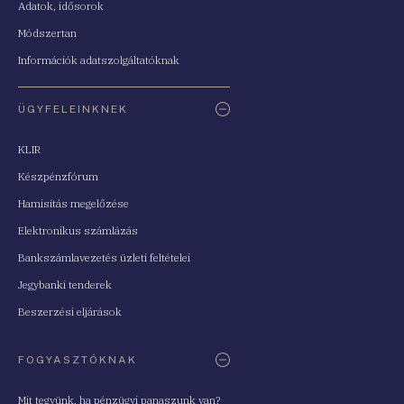
Adatok, idősorok
Módszertan
Információk adatszolgáltatóknak
ÜGYFELEINKNEK
KLIR
Készpénzfórum
Hamisítás megelőzése
Elektronikus számlázás
Bankszámlavezetés üzleti feltételei
Jegybanki tenderek
Beszerzési eljárások
FOGYASZTÓKNAK
Mit tegyünk, ha pénzügyi panaszunk van?