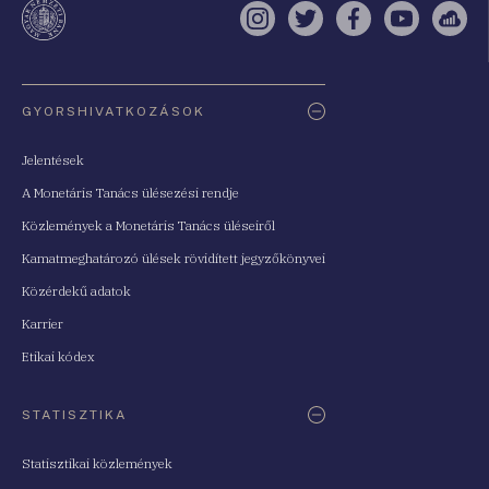
Instagram
Twitter
Facebook
YouTube
Sell
Oldaltérkép
GYORSHIVATKOZÁSOK
Jelentések
A Monetáris Tanács ülésezési rendje
Közlemények a Monetáris Tanács üléseiről
Kamatmeghatározó ülések rövidített jegyzőkönyvei
Közérdekű adatok
Karrier
Etikai kódex
STATISZTIKA
Statisztikai közlemények