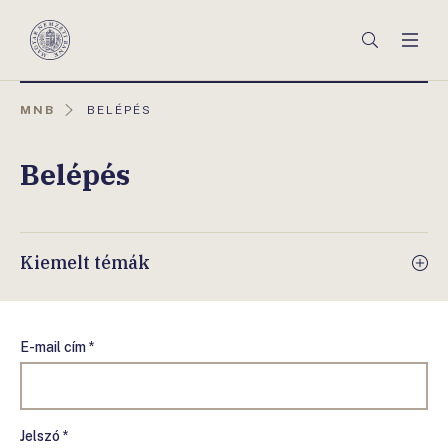
Főmenü
Keresés
Men
Magyar
Nemzeti
Bank
AKTUÁLIS
MNB
BELÉPÉS
OLDAL:
Belépés
Kiemelt témák
E-mail cím *
Jelszó *