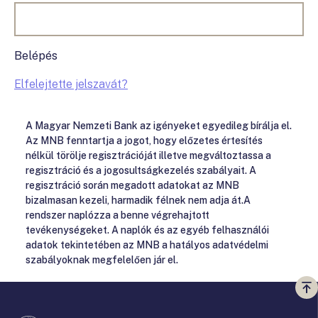
Belépés
Elfelejtette jelszavát?
A Magyar Nemzeti Bank az igényeket egyedileg bírálja el.
Az MNB fenntartja a jogot, hogy előzetes értesítés
nélkül törölje regisztrációját illetve megváltoztassa a
regisztráció és a jogosultságkezelés szabályait. A
regisztráció során megadott adatokat az MNB
bizalmasan kezeli, harmadik félnek nem adja át.A
rendszer naplózza a benne végrehajtott
tevékenységeket. A naplók és az egyéb felhasználói
adatok tekintetében az MNB a hatályos adatvédelmi
szabályoknak megfelelően jár el.
Vi
a
te