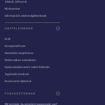
Adatok, idősorok
Módszertan
Információk adatszolgáltatóknak
ÜGYFELEINKNEK
KLIR
Készpénzfórum
Hamisítás megelőzése
Elektronikus számlázás
Bankszámlavezetés üzleti feltételei
Jegybanki tenderek
Beszerzési eljárások
FOGYASZTÓKNAK
Mit tegyünk, ha pénzügyi panaszunk van?