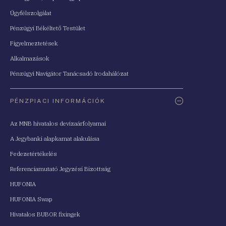
Ügyfélszolgálat
Pénzügyi Békéltető Testület
Figyelmeztetések
Alkalmazások
Pénzügyi Navigátor Tanácsadó Irodahálózat
PÉNZPIACI INFORMÁCIÓK
Az MNB hivatalos devizaárfolyamai
A Jegybanki alapkamat alakulása
Fedezetértékelés
Referenciamutató Jegyzési Bizottság
HUFONIA
HUFONIA Swap
Hivatalos BUBOR fixingek