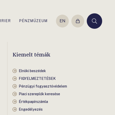
EN
RRIER
PÉNZMÚZEUM
Belépés
Keresés
Kiemelt témák
Elnöki beszédek
FIGYELMEZTETÉSEK
Pénzügyi fogyasztóvédelem
Piaci szereplők keresése
Értékpapírszámla
Engedélyezés