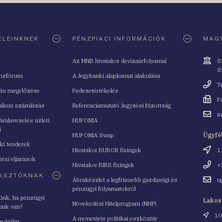
ELEINKNEK
PÉNZPIACI INFORMÁCIÓK
MAGY
Cím
Az MNB hivatalos devizaárfolyamai
S
S
nzfórum
A Jegybanki alapkamat alakulása
Telefo
T
tás megelőzése
Fedezetértékelés
Fax
F
nikus számlázás
Referenciamutató Jegyzési Bizottság
Email
i
mlavezetés üzleti
HUFONIA
cím
i
HUFONIA Swap
Ügyfé
ki tenderek
Cím
Hivatalos BUBOR fixingek
1
ési eljárások
Telefo
Hivatalos BIRS fixingek
+
ASZTÓKNAK
Email
Ábrakészlet a legfrissebb gazdasági és
u
cím
pénzügyi folyamatokról
yünk, ha pénzügyi
Lakos
Növekedési Hitelprogram (NHP)
unk van?
Cím
10
A monetáris politikai eszköztár
zolgálat