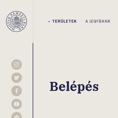
Főmenü
TERÜLETEK
A JEGYBANK
Magyar
Nemzeti
Bank
Instagram
Twitter
Belépés
Facebook
YouTube