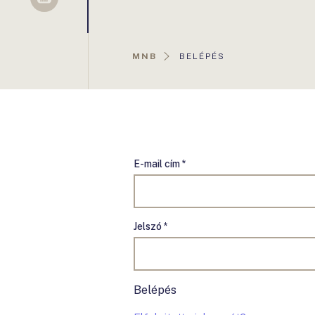
Sellsy
AKTUÁLIS
MNB
BELÉPÉS
OLDAL:
E-mail cím *
Jelszó *
Belépés