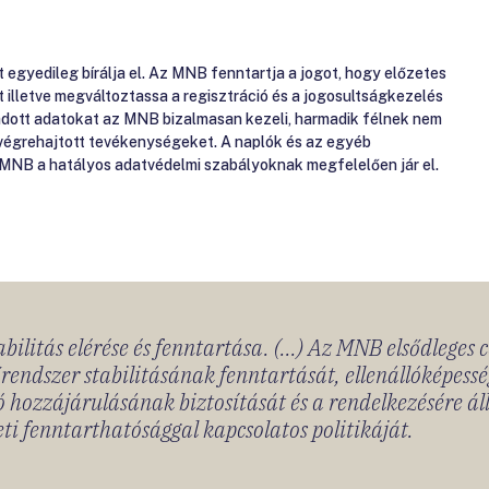
gyedileg bírálja el. Az MNB fenntartja a jogot, hogy előzetes
át illetve megváltoztassa a regisztráció és a jogosultságkezelés
gadott adatokat az MNB bizalmasan kezeli, harmadik félnek nem
 végrehajtott tevékenységeket. A naplók és az egyéb
 MNB a hatályos adatvédelmi szabályoknak megfelelően jár el.
bilitás elérése és fenntartása. (...) Az MNB elsődleges 
rendszer stabilitásának fenntartását, ellenállóképessé
 hozzájárulásának biztosítását és a rendelkezésére á
ti fenntarthatósággal kapcsolatos politikáját.