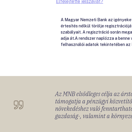
Elfelejtette jelszavát?
A Magyar Nemzeti Bank az igényeket e
értesítés nélkül törölje regisztrációj
szabályait. A regisztráció során me
adja át.A rendszer naplózza a benne
felhasználói adatok tekintetében az
Az MNB elsődleges célja az ársta
támogatja a pénzügyi közvetítő
növekedéshez való fenntartható
gazdaság-, valamint a környeze