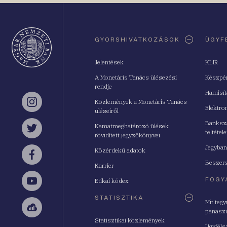
Oldaltérkép
GYORSHIVATKOZÁSOK
ÜGYF
Jelentések
KLIR
A Monetáris Tanács ülésezési
Készpé
rendje
Hamisí
Közlemények a Monetáris Tanács
Instagram
Elektro
üléseiről
Bankszá
Kamatmeghatározó ülések
feltétele
Twitter
rövidített jegyzőkönyvei
Jegyban
Közérdekű adatok
Facebook
Beszerz
Karrier
FOGY
Etikai kódex
YouTube
STATISZTIKA
Mit teg
panasz
Sellsy
Statisztikai közlemények
Ügyféls