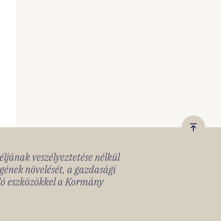
Vissza
a
céljának veszélyeztetése nélkül
tetejér
gének növelését, a gazdasági
lló eszközökkel a Kormány