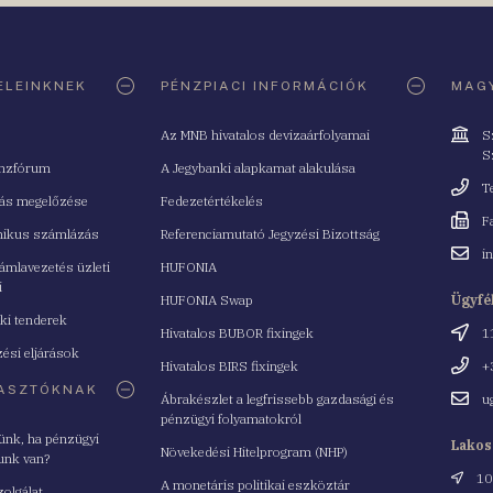
ELEINKNEK
PÉNZPIACI INFORMÁCIÓK
MAGY
Cím
Az MNB hivatalos devizaárfolyamai
S
S
nzfórum
A Jegybanki alapkamat alakulása
Telefo
T
tás megelőzése
Fedezetértékelés
Fax
F
nikus számlázás
Referenciamutató Jegyzési Bizottság
Email
i
mlavezetés üzleti
HUFONIA
cím
i
HUFONIA Swap
Ügyfé
ki tenderek
Cím
Hivatalos BUBOR fixingek
1
ési eljárások
Telefo
Hivatalos BIRS fixingek
+
ASZTÓKNAK
Email
Ábrakészlet a legfrissebb gazdasági és
u
cím
pénzügyi folyamatokról
yünk, ha pénzügyi
Lakos
Növekedési Hitelprogram (NHP)
unk van?
Cím
10
A monetáris politikai eszköztár
zolgálat