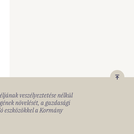
Vissza
a
céljának veszélyeztetése nélkül
tetejér
gének növelését, a gazdasági
lló eszközökkel a Kormány