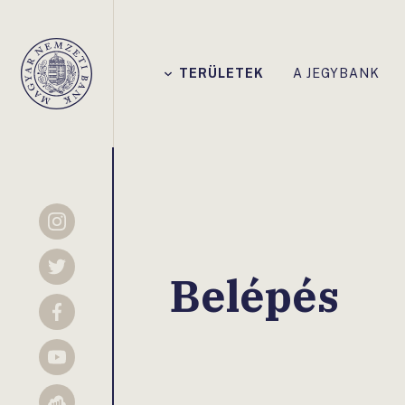
Főmenü
TERÜLETEK
A JEGYBANK
Magyar
Nemzeti
Bank
Instagram
Twitter
Belépés
Facebook
YouTube