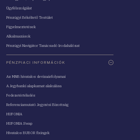
Ügyfélszolgálat
Pénzügyi Békéltető Testület
Figyelmeztetések
Alkalmazások
Pénzügyi Navigátor Tanácsadó Irodahálózat
PÉNZPIACI INFORMÁCIÓK
Az MNB hivatalos devizaárfolyamai
A Jegybanki alapkamat alakulása
Fedezetértékelés
Referenciamutató Jegyzési Bizottság
HUFONIA
HUFONIA Swap
Hivatalos BUBOR fixingek