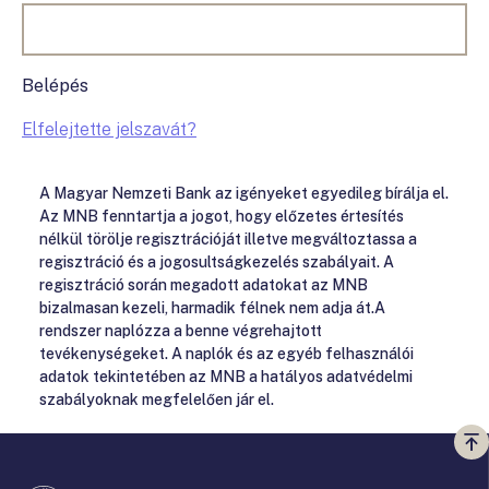
Belépés
Elfelejtette jelszavát?
A Magyar Nemzeti Bank az igényeket egyedileg bírálja el.
Az MNB fenntartja a jogot, hogy előzetes értesítés
nélkül törölje regisztrációját illetve megváltoztassa a
regisztráció és a jogosultságkezelés szabályait. A
regisztráció során megadott adatokat az MNB
bizalmasan kezeli, harmadik félnek nem adja át.A
rendszer naplózza a benne végrehajtott
tevékenységeket. A naplók és az egyéb felhasználói
adatok tekintetében az MNB a hatályos adatvédelmi
szabályoknak megfelelően jár el.
Vi
a
te