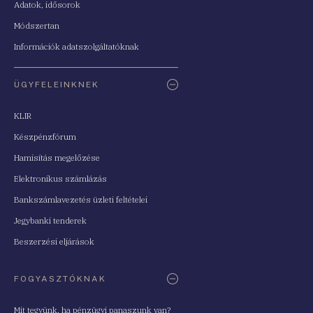
Adatok, idősorok
Módszertan
Információk adatszolgáltatóknak
ÜGYFELEINKNEK
KLIR
Készpénzfórum
Hamisítás megelőzése
Elektronikus számlázás
Bankszámlavezetés üzleti feltételei
Jegybanki tenderek
Beszerzési eljárások
FOGYASZTÓKNAK
Mit tegyünk, ha pénzügyi panaszunk van?