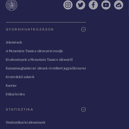
Instagram
Twitter
Facebook
YouTube
Sell
Oldaltérkép
GYORSHIVATKOZÁSOK
Jelentések
A Monetáris Tanács ülésezési rendje
Közlemények a Monetáris Tanács üléseiről
Kamatmeghatározó ülések rövidített jegyzőkönyvei
Közérdekű adatok
Karrier
Etikai kódex
STATISZTIKA
Statisztikai közlemények