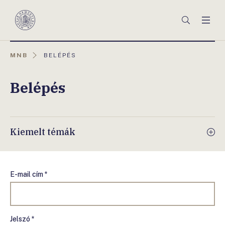
Főmenü
Keresés
Men
Magyar
Nemzeti
Bank
AKTUÁLIS
MNB
BELÉPÉS
OLDAL:
Belépés
Kiemelt témák
E-mail cím *
Jelszó *