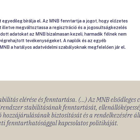
gyedileg bírálja el. Az MNB fenntartja a jogot, hogy előzetes
át illetve megváltoztassa a regisztráció és a jogosultságkezelés
gadott adatokat az MNB bizalmasan kezeli, harmadik félnek nem
 végrehajtott tevékenységeket. A naplók és az egyéb
 MNB a hatályos adatvédelmi szabályoknak megfelelően jár el.
bilitás elérése és fenntartása. (...) Az MNB elsődleges 
rendszer stabilitásának fenntartását, ellenállóképessé
 hozzájárulásának biztosítását és a rendelkezésére á
ti fenntarthatósággal kapcsolatos politikáját.