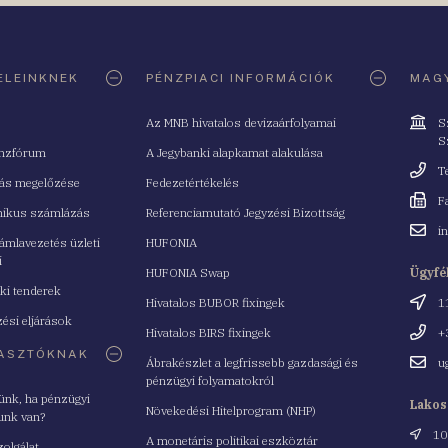
ELEINKNEK
PÉNZPIACI INFORMÁCIÓK
MAGY
Cím
Az MNB hivatalos devizaárfolyamai
S
S
nzfórum
A Jegybanki alapkamat alakulása
Telefo
T
tás megelőzése
Fedezetértékelés
Fax
F
nikus számlázás
Referenciamutató Jegyzési Bizottság
Email
i
mlavezetés üzleti
HUFONIA
cím
i
HUFONIA Swap
Ügyfé
ki tenderek
Cím
Hivatalos BUBOR fixingek
1
ési eljárások
Telefo
Hivatalos BIRS fixingek
+
ASZTÓKNAK
Email
Ábrakészlet a legfrissebb gazdasági és
u
cím
pénzügyi folyamatokról
yünk, ha pénzügyi
Lakos
Növekedési Hitelprogram (NHP)
unk van?
Cím
10
A monetáris politikai eszköztár
zolgálat