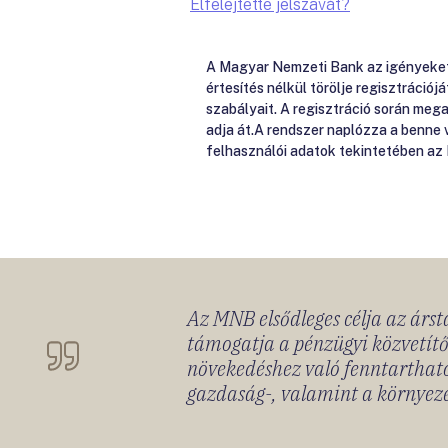
Elfelejtette jelszavát?
A Magyar Nemzeti Bank az igényeket e
értesítés nélkül törölje regisztrációj
szabályait. A regisztráció során me
adja át.A rendszer naplózza a benne
felhasználói adatok tekintetében az
Az MNB elsődleges célja az ársta
támogatja a pénzügyi közvetítő
növekedéshez való fenntartható
gazdaság-, valamint a környeze