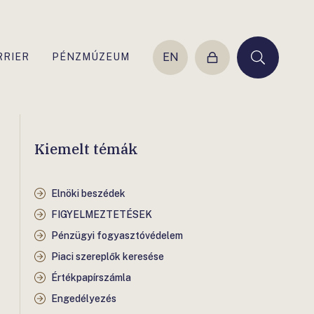
EN
RRIER
PÉNZMÚZEUM
Belépés
Keresés
Kiemelt témák
Elnöki beszédek
FIGYELMEZTETÉSEK
Pénzügyi fogyasztóvédelem
Piaci szereplők keresése
Értékpapírszámla
Engedélyezés