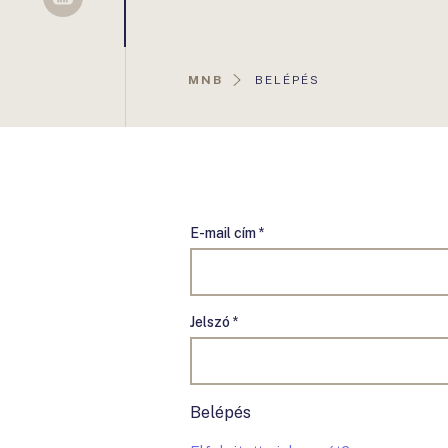
Sellsy
AKTUÁLIS
MNB
BELÉPÉS
OLDAL:
E-mail cím *
Jelszó *
Belépés