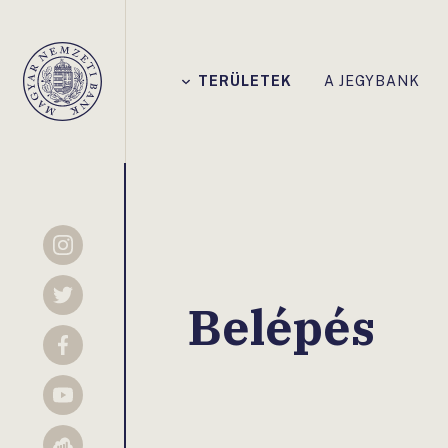
Főmenü
TERÜLETEK
A JEGYBANK
Magyar
Nemzeti
Bank
Instagram
Twitter
Belépés
Facebook
YouTube