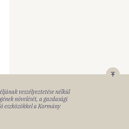
Vissza
a
céljának veszélyeztetése nélkül
tetejér
gének növelését, a gazdasági
lló eszközökkel a Kormány