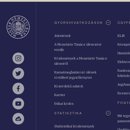
Oldaltérkép
GYORSHIVATKOZÁSOK
ÜGYF
Jelentések
KLIR
A Monetáris Tanács ülésezési
Készpé
rendje
Hamisí
Közlemények a Monetáris Tanács
Instagram
Elektro
üléseiről
Bankszá
Kamatmeghatározó ülések
feltétele
Twitter
rövidített jegyzőkönyvei
Jegyban
Közérdekű adatok
Facebook
Beszerz
Karrier
FOGY
Etikai kódex
YouTube
STATISZTIKA
Mit teg
panasz
Sellsy
Statisztikai közlemények
Ügyféls