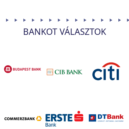
refinanszírozási kölcsön visszafizetésével.
BANKOT VÁLASZTOK