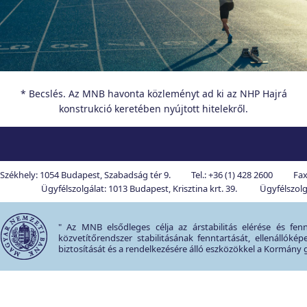
* Becslés. Az MNB havonta közleményt ad ki az NHP Hajrá
konstrukció keretében nyújtott hitelekről.
Székhely: 1054 Budapest, Szabadság tér 9.
Tel.: +36 (1) 428 2600
Fax
Ügyfélszolgálat: 1013 Budapest, Krisztina krt. 39.
Ügyfélszolgá
" Az MNB elsődleges célja az árstabilitás elérése és fe
közvetítőrendszer stabilitásának fenntartását, ellenállók
biztosítását és a rendelkezésére álló eszközökkel a Kormány g