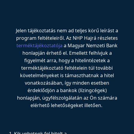
Jelen tájékoztatás nem ad teljes körű leírást a
program feltételeiről. Az NHP Hajrá részletes
terméktájékoztatója
a Magyar Nemzeti Bank
honlapján érhető el. Emellett felhívjuk a
figyelmét arra, hogy a hitelintézetek a
terméktájékoztató feltételein túl további
követelményeket is támaszthatnak a hitel
vonatkozásában, így minden esetben
érdeklődjön a bankok (lízingcégek)
honlapján, ügyfélszolgálatán az Ön számára
elérhető lehetőségeket illetően.
1. Kik vehetnek fel hitelt a