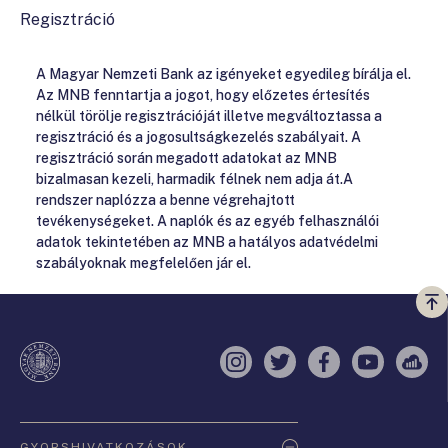
Regisztráció
A Magyar Nemzeti Bank az igényeket egyedileg bírálja el.
Az MNB fenntartja a jogot, hogy előzetes értesítés
nélkül törölje regisztrációját illetve megváltoztassa a
regisztráció és a jogosultságkezelés szabályait. A
regisztráció során megadott adatokat az MNB
bizalmasan kezeli, harmadik félnek nem adja át.A
rendszer naplózza a benne végrehajtott
tevékenységeket. A naplók és az egyéb felhasználói
adatok tekintetében az MNB a hatályos adatvédelmi
szabályoknak megfelelően jár el.
Vi
a
te
Instagram
Twitter
Facebook
YouTube
Sell
Oldaltérkép
GYORSHIVATKOZÁSOK