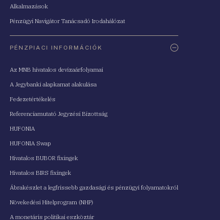
Alkalmazások
Pénzügyi Navigátor Tanácsadó Irodahálózat
PÉNZPIACI INFORMÁCIÓK
Az MNB hivatalos devizaárfolyamai
A Jegybanki alapkamat alakulása
Fedezetértékelés
Referenciamutató Jegyzési Bizottság
HUFONIA
HUFONIA Swap
Hivatalos BUBOR fixingek
Hivatalos BIRS fixingek
Ábrakészlet a legfrissebb gazdasági és pénzügyi folyamatokról
Növekedési Hitelprogram (NHP)
A monetáris politikai eszköztár