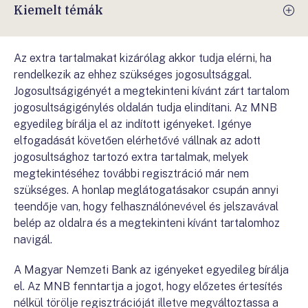
Kiemelt témák
Az extra tartalmakat kizárólag akkor tudja elérni, ha
rendelkezik az ehhez szükséges jogosultsággal.
Jogosultságigényét a megtekinteni kívánt zárt tartalom
jogosultságigénylés oldalán tudja elindítani. Az MNB
egyedileg bírálja el az indított igényeket. Igénye
elfogadását követően elérhetővé vállnak az adott
jogosultsághoz tartozó extra tartalmak, melyek
megtekintéséhez további regisztráció már nem
szükséges. A honlap meglátogatásakor csupán annyi
teendője van, hogy felhasználónevével és jelszavával
belép az oldalra és a megtekinteni kívánt tartalomhoz
navigál.
A Magyar Nemzeti Bank az igényeket egyedileg bírálja
el. Az MNB fenntartja a jogot, hogy előzetes értesítés
nélkül törölje regisztrációját illetve megváltoztassa a