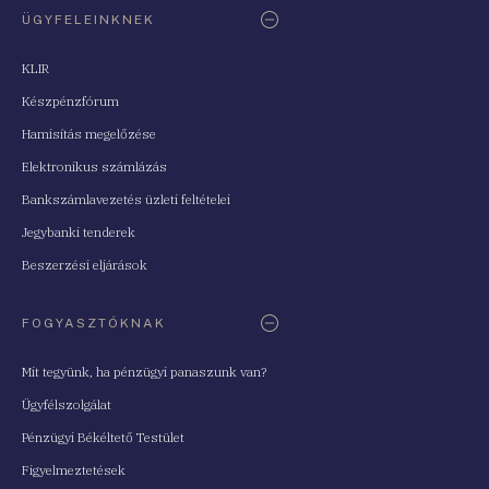
ÜGYFELEINKNEK
KLIR
Készpénzfórum
Hamisítás megelőzése
Elektronikus számlázás
Bankszámlavezetés üzleti feltételei
Jegybanki tenderek
Beszerzési eljárások
FOGYASZTÓKNAK
Mit tegyünk, ha pénzügyi panaszunk van?
Ügyfélszolgálat
Pénzügyi Békéltető Testület
Figyelmeztetések