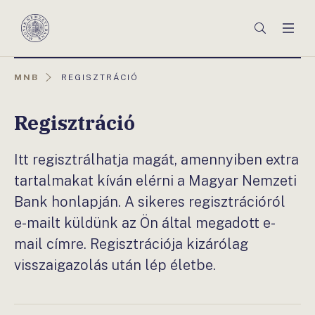
Főmenü
Keresés
Men
Magyar
Nemzeti
Bank
AKTUÁLIS
MNB
REGISZTRÁCIÓ
OLDAL:
Regisztráció
Itt regisztrálhatja magát, amennyiben extra
tartalmakat kíván elérni a Magyar Nemzeti
Bank honlapján. A sikeres regisztrációról
e-mailt küldünk az Ön által megadott e-
mail címre. Regisztrációja kizárólag
visszaigazolás után lép életbe.