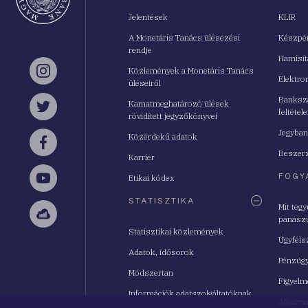
Jelentések
KLIR
A Monetáris Tanács ülésezési
Készpé
rendje
Hamisí
Közlemények a Monetáris Tanács
Instagram
Elektro
üléseiről
Bankszá
Kamatmeghatározó ülések
feltétele
Twitter
rövidített jegyzőkönyvei
Jegyban
Közérdekű adatok
Facebook
Beszerz
Karrier
FOGY
Etikai kódex
YouTube
STATISZTIKA
Mit teg
panasz
Sellsy
Statisztikai közlemények
Ügyféls
Adatok, idősorok
Pénzügy
Módszertan
Figyelm
Információk adatszolgáltatóknak
Alkalm