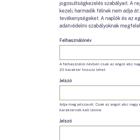
jogosultságkezelés szabályait. A 
kezeli, harmadik félnek nem adja á
tevékenységeket. A naplók és az e
adatvédelmi szabályoknak megfelelő
Felhasználónév
A felhasználói névben csak az angol abc nag
20 karakter hosszú lehet.
Jelszó
Adja meg jelszavát. Csak az angol abc nagy
karakternek kell lennie.
Jelszó