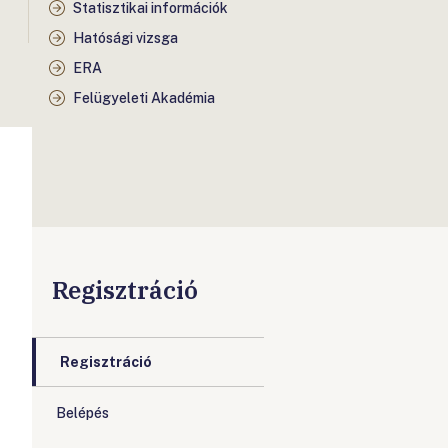
Statisztikai információk
Hatósági vizsga
ERA
Felügyeleti Akadémia
Regisztráció
Regisztráció
Belépés