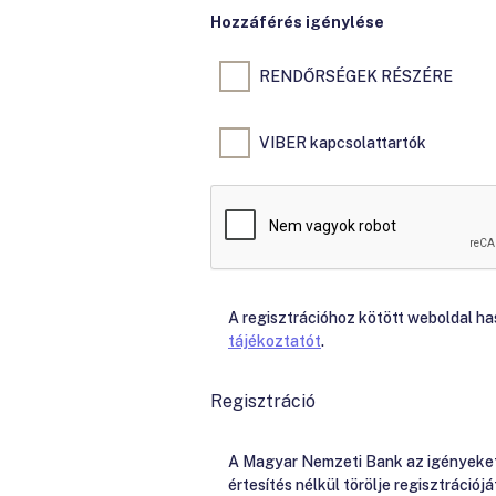
Hozzáférés igénylése
RENDŐRSÉGEK RÉSZÉRE
VIBER kapcsolattartók
A regisztrációhoz kötött weboldal h
tájékoztatót
.
Regisztráció
A Magyar Nemzeti Bank az igényeket e
értesítés nélkül törölje regisztrációj