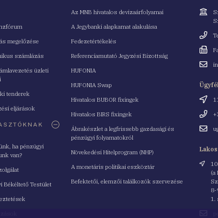
Cím
Az MNB hivatalos devizaárfolyamai
S
S
nzfórum
A Jegybanki alapkamat alakulása
Telefo
T
tás megelőzése
Fedezetértékelés
Fax
F
nikus számlázás
Referenciamutató Jegyzési Bizottság
Email
i
mlavezetés üzleti
HUFONIA
cím
i
HUFONIA Swap
Ügyfé
ki tenderek
Cím
Hivatalos BUBOR fixingek
1
ési eljárások
Telefo
Hivatalos BIRS fixingek
+
ASZTÓKNAK
Email
Ábrakészlet a legfrissebb gazdasági és
u
cím
pénzügyi folyamatokról
yünk, ha pénzügyi
Lakos
Növekedési Hitelprogram (NHP)
unk van?
Cím
10
A monetáris politikai eszköztár
zolgálat
(a
Befektetői, elemzői találkozók szervezése
Sz
i Békéltető Testület
8-
eztetések
1.
Email
azások
p