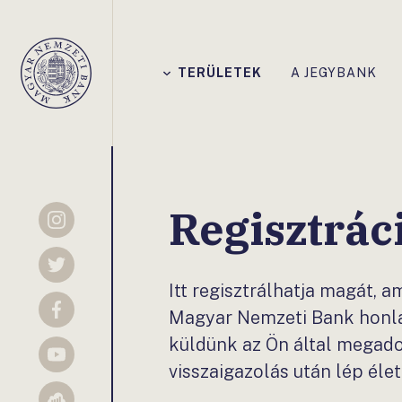
Főmenü
TERÜLETEK
A JEGYBANK
Magyar
Nemzeti
Bank
Regisztrác
Instagram
Twitter
Itt regisztrálhatja magát, 
Magyar Nemzeti Bank honlapj
Facebook
küldünk az Ön által megadot
YouTube
visszaigazolás után lép élet