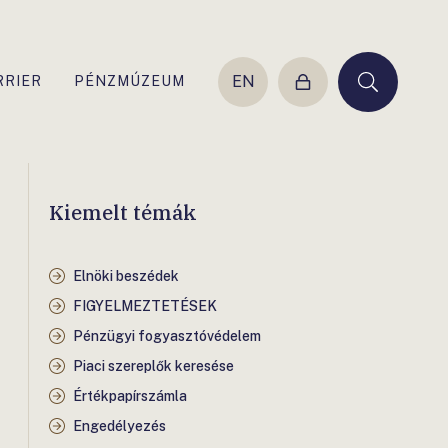
EN
RRIER
PÉNZMÚZEUM
Belépés
Keresés
Kiemelt témák
Elnöki beszédek
FIGYELMEZTETÉSEK
Pénzügyi fogyasztóvédelem
Piaci szereplők keresése
Értékpapírszámla
Engedélyezés