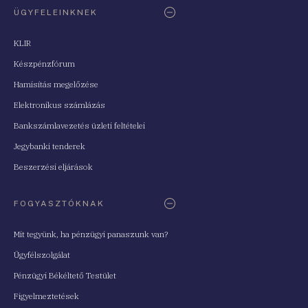
ÜGYFELEINKNEK
KLIR
Készpénzfórum
Hamisítás megelőzése
Elektronikus számlázás
Bankszámlavezetés üzleti feltételei
Jegybanki tenderek
Beszerzési eljárások
FOGYASZTÓKNAK
Mit tegyünk, ha pénzügyi panaszunk van?
Ügyfélszolgálat
Pénzügyi Békéltető Testület
Figyelmeztetések