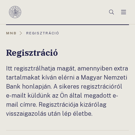
Főmenü
Keresés
Men
Magyar
Nemzeti
Bank
AKTUÁLIS
MNB
REGISZTRÁCIÓ
OLDAL:
Regisztráció
Itt regisztrálhatja magát, amennyiben extra
tartalmakat kíván elérni a Magyar Nemzeti
Bank honlapján. A sikeres regisztrációról
e-mailt küldünk az Ön által megadott e-
mail címre. Regisztrációja kizárólag
visszaigazolás után lép életbe.