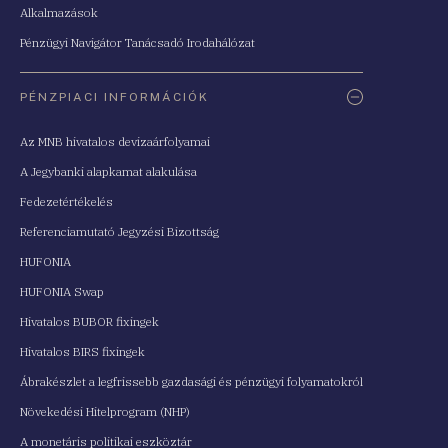
Alkalmazások
Pénzügyi Navigátor Tanácsadó Irodahálózat
PÉNZPIACI INFORMÁCIÓK
Az MNB hivatalos devizaárfolyamai
A Jegybanki alapkamat alakulása
Fedezetértékelés
Referenciamutató Jegyzési Bizottság
HUFONIA
HUFONIA Swap
Hivatalos BUBOR fixingek
Hivatalos BIRS fixingek
Ábrakészlet a legfrissebb gazdasági és pénzügyi folyamatokról
Növekedési Hitelprogram (NHP)
A monetáris politikai eszköztár