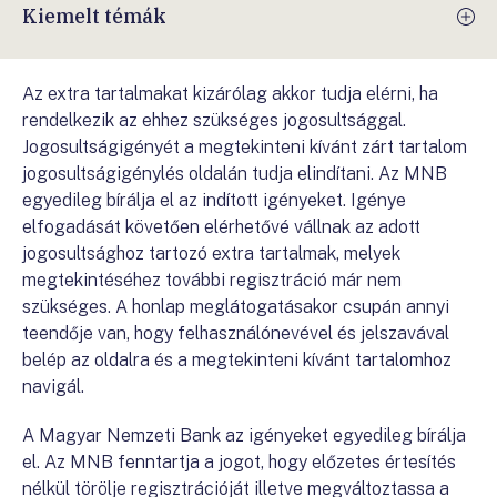
Kiemelt témák
Az extra tartalmakat kizárólag akkor tudja elérni, ha
rendelkezik az ehhez szükséges jogosultsággal.
Jogosultságigényét a megtekinteni kívánt zárt tartalom
jogosultságigénylés oldalán tudja elindítani. Az MNB
egyedileg bírálja el az indított igényeket. Igénye
elfogadását követően elérhetővé vállnak az adott
jogosultsághoz tartozó extra tartalmak, melyek
megtekintéséhez további regisztráció már nem
szükséges. A honlap meglátogatásakor csupán annyi
teendője van, hogy felhasználónevével és jelszavával
belép az oldalra és a megtekinteni kívánt tartalomhoz
navigál.
A Magyar Nemzeti Bank az igényeket egyedileg bírálja
el. Az MNB fenntartja a jogot, hogy előzetes értesítés
nélkül törölje regisztrációját illetve megváltoztassa a