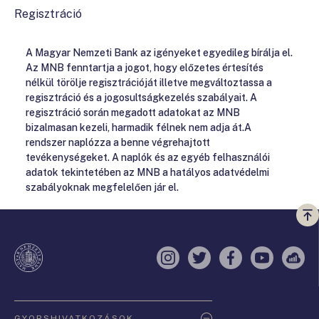
Regisztráció
A Magyar Nemzeti Bank az igényeket egyedileg bírálja el.
Az MNB fenntartja a jogot, hogy előzetes értesítés
nélkül törölje regisztrációját illetve megváltoztassa a
regisztráció és a jogosultságkezelés szabályait. A
regisztráció során megadott adatokat az MNB
bizalmasan kezeli, harmadik félnek nem adja át.A
rendszer naplózza a benne végrehajtott
tevékenységeket. A naplók és az egyéb felhasználói
adatok tekintetében az MNB a hatályos adatvédelmi
szabályoknak megfelelően jár el.
Vi
a
te
Instagram
Twitter
Facebook
YouTube
Sell
Oldaltérkép
GYORSHIVATKOZÁSOK