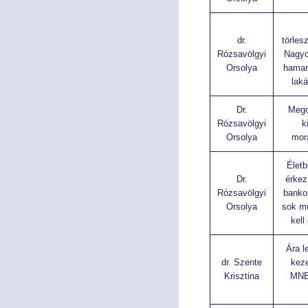
dr.
törles
Rózsavölgyi
Nagyo
Orsolya
hamar
laká
Dr.
Mego
Rózsavölgyi
k
Orsolya
mor
Életb
Dr.
érkez
Rózsavölgyi
banko
Orsolya
sok mú
kell
Ára l
dr. Szente
kez
Krisztina
MNB