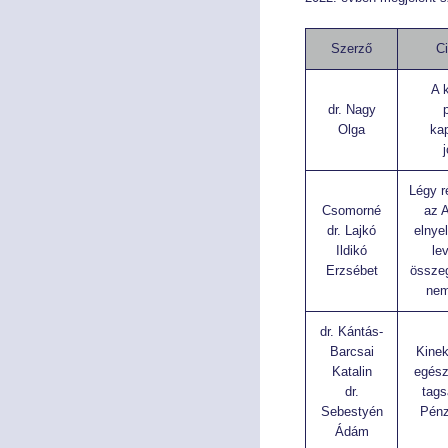
Szerző
C
A 
dr. Nagy
p
Olga
ka
Légy r
Csomorné
az 
dr. Lajkó
elnyel
Ildikó
le
Erzsébet
összeg
nem
dr. Kántás-
Barcsai
Kinek
Katalin
egész
dr.
tag
Sebestyén
Pénz
Ádám