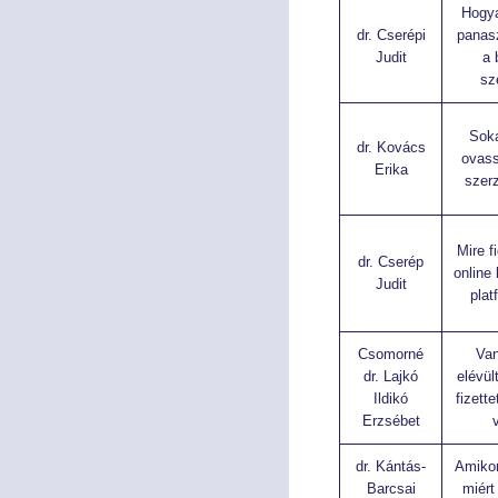
Hogy
dr. Cserépi
panasz
Judit
a 
sz
Sok
dr. Kovács
ovass
Erika
szer
Mire f
dr. Cserép
online
Judit
plat
Csomorné
Van
dr. Lajkó
elévül
Ildikó
fizett
Erzsébet
dr. Kántás-
Amikor
Barcsai
miért