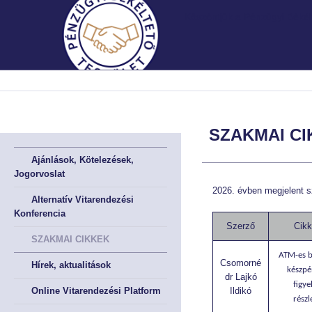
Köszöntjük a Pénzügyi Békélt
MNB.HU
MNB.HU
FŐOLDAL
FŐOLDAL
SZAKMAI CI
BEMUTATKOZÁS
BEMUTATKOZÁS
Ajánlások, Kötelezések,
Jogorvoslat
A Testületről röviden
A Testületről röviden
2026. évben megjelent 
Alternatív Vitarendezési
A Testület története
A Testület története
Konferencia
Szerző
Cikk
SZAKMAI CIKKEK
Irányadó szabályok
Irányadó szabályok
ATM-es b
Csomorné
Hírek, aktualitások
készpé
dr Lajkó
A meghallgatások helye
A meghallgatások helye
figye
Online Vitarendezési Platform
Ildikó
részl
Müködési Rendünk
Müködési Rendünk