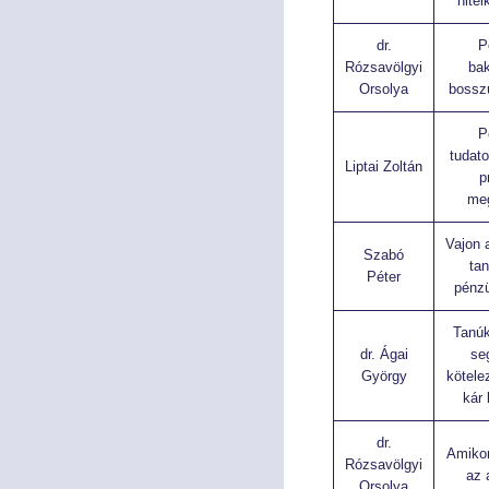
hitel
dr.
P
Rózsavölgyi
bak
Orsolya
bossz
P
tudat
Liptai Zoltán
p
me
Vajon 
Szabó
ta
Péter
pénz
Tanúk
dr. Ágai
seg
György
kötele
kár 
dr.
Amikor
Rózsavölgyi
az 
Orsolya