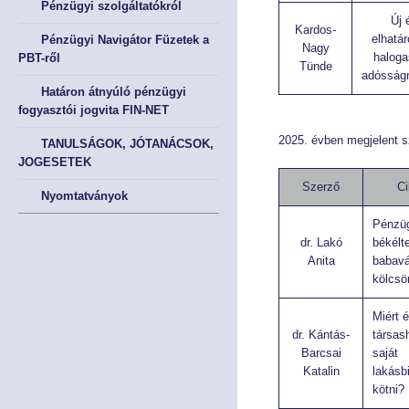
Pénzügyi szolgáltatókról
Új 
Kardos-
elhatá
Pénzügyi Navigátor Füzetek a
Éves Jelentéseink
Éves Jelentéseink
Nagy
haloga
PBT-ről
Tünde
adósságr
SZERVEZET
SZERVEZET
Határon átnyúló pénzügyi
fogyasztói jogvita FIN-NET
Elnök
Elnök
2025. évben megjelent 
TANULSÁGOK, JÓTANÁCSOK,
JOGESETEK
Testület
Testület
Szerző
C
Nyomtatványok
Hivatal
Hivatal
Pénzü
dr. Lakó
békélt
JOGSZABÁLYOK
JOGSZABÁLYOK
Anita
babavá
kölcsö
Közös jogszabályok
Közös jogszabályok
Miért 
dr. Kántás-
társas
Pénzpiac
Pénzpiac
Barcsai
saját
Katalin
lakásb
Biztosítás
Biztosítás
kötni?