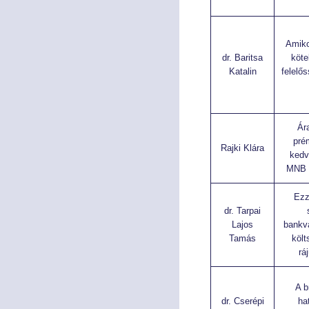
Amiko
dr. Baritsa
köte
Katalin
felelő
Ár
pré
Rajki Klára
kedv
MNB 
Ezz
dr. Tarpai
Lajos
bankv
Tamás
költ
rá
A b
dr. Cserépi
ha