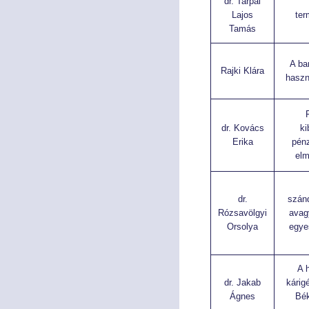
dr. Tarpai
Lajos
ter
Tamás
A ba
Rajki Klára
haszn
dr. Kovács
ki
Erika
pénz
elm
dr.
szán
Rózsavölgyi
avag
Orsolya
egye
A 
dr. Jakab
kárig
Ágnes
Bék