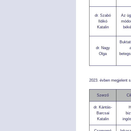
dr. Szabó
Az üg
Ildikó
módos
Katalin
béké
Buktat
dr. Nagy
Olga
betegs
2023. évben megjelent 
Szerző
Ci
dr. Kántás-
H
Barcsai
biz
Katalin
ingó
Csomorné
Inkasz