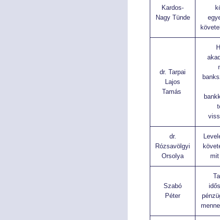
Kardos-
k
Nagy Tünde
egy
követe
H
aka
dr. Tarpai
banks
Lajos
Tamás
bankk
t
vis
dr.
Levele
Rózsavölgyi
követ
Orsolya
mit
Ta
Szabó
idő
Péter
pénzü
menne