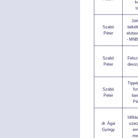
k
t
Jöh
Szabó
békél
Péter
elutas
- MNB
Szabó
Felsz
Péter
deviz
Tippe
Szabó
fi
Péter
ban
Pé
Időtá
dr. Ágai
szer
György
err
me