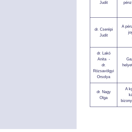
Judit
pénz
A pén
dr. Cserépi
jo
Judit
dr. Lakó
Anita -
Ga
dr.
helye
Rózsavölgyi
Orsolya
A k
dr. Nagy
ká
Olga
bizony