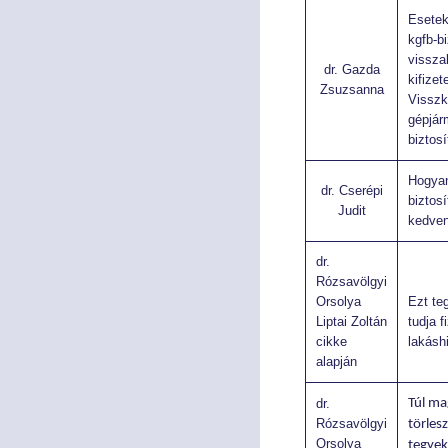
Tökepiac
Tökepiac
Esetek
kgfb-bi
vissza
Pénztár
Pénztár
dr. Gazda
kifizete
Zsuzsanna
Visszk
NYOMTATVÁNYOK
NYOMTATVÁNYOK
gépjár
biztos
Kérelem nyomtatványok
Kérelem nyomtatványok
Hogya
dr. Cserépi
biztosí
Meghatalmazás
Meghatalmazás
Judit
kedve
Bírósági nyomtatványok
Bírósági nyomtatványok
dr.
Rózsavölgyi
Orsolya
Ezt te
AJÁNLÁSOK, KÖTELEZÉSEK, JOGORVOSLAT
AJÁNLÁSOK, KÖTELEZÉSEK, JOGORVOSLAT
Liptai Zoltán
tudja f
cikke
lakáshi
Ajánlások és kötelezések
Ajánlások és kötelezések
alapján
Jogorvoslati lehetőségek
Jogorvoslati lehetőségek
dr.
Túl ma
Rózsavölgyi
törlesz
Orsolya
tegyek