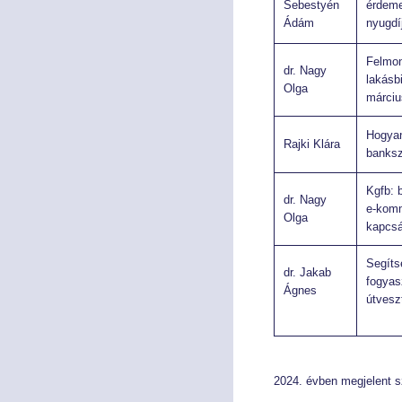
Sebestyén
érdeme
Ádám
nyugdíj
Felmo
dr. Nagy
lakásb
Olga
márci
Hogya
Rajki Klára
banks
Kgfb: 
dr. Nagy
e-kom
Olga
kapcs
Segíts
dr. Jakab
fogyas
Ágnes
útve
2024. évben megjelent 