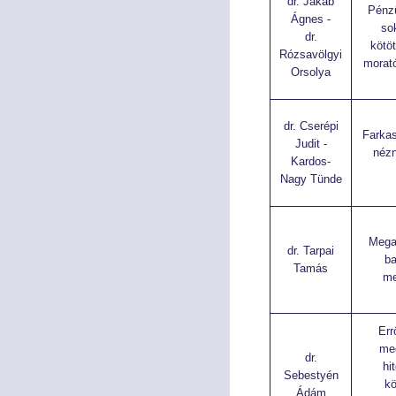
dr. Jakab
Pénzü
Ágnes -
so
dr.
kötö
Rózsavölgyi
morat
Orsolya
dr. Cserépi
Farka
Judit -
nézn
Kardos-
Nagy Tünde
Mega
dr. Tarpai
b
Tamás
me
Err
me
dr.
hi
Sebestyén
kö
Ádám