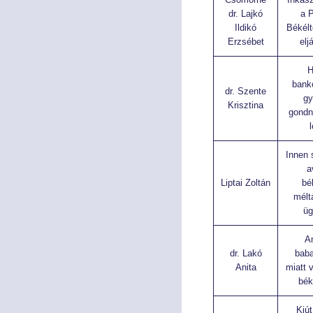
dr. Lajkó
a 
Ildikó
Békélt
Erzsébet
elj
H
bank
dr. Szente
gy
Krisztina
gondn
Innen 
a
Liptai Zoltán
bé
mélt
üg
A
dr. Lakó
baba
Anita
miatt 
bék
Kiút