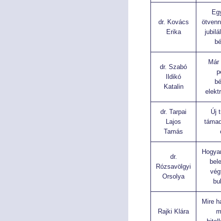
Egy
dr. Kovács
ötvenn
Erika
jubil
bé
Már
dr. Szabó
p
Ildikó
bé
Katalin
elekt
dr. Tarpai
Új 
Lajos
támad
Tamás
Hogya
dr.
bele
Rózsavölgyi
vég
Orsolya
bu
Mire h
Rajki Klára
m