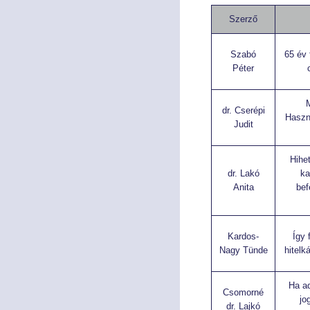
Szerző
Szabó
65 év 
Péter
M
dr. Cserépi
Haszná
Judit
Hihe
dr. Lakó
ka
Anita
bef
Kardos-
Így
Nagy Tünde
hitelk
Ha a
Csomorné
jo
dr. Lajkó