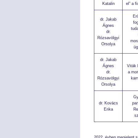
Katalin
el” a f
Er
dr. Jakab
fo
Ágnes
tud
dr.
Rózsavölgyi
mor
Orsolya
üg
dr. Jakab
Ágnes
Viták
dr.
a mor
Rózsavölgyi
kam
Orsolya
Gy
dr. Kovács
pa
Erika
Re
s
2022. évben megjelent 