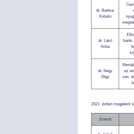
Gaz
dr. Baritsa
Katalin
nyug
megtak
Elke
dr. Lakó
banki
Anita
b
kö
Rémál
dr. Nagy
az ut
Olga
van, é
b
2021. évben megjelent 
Szerző