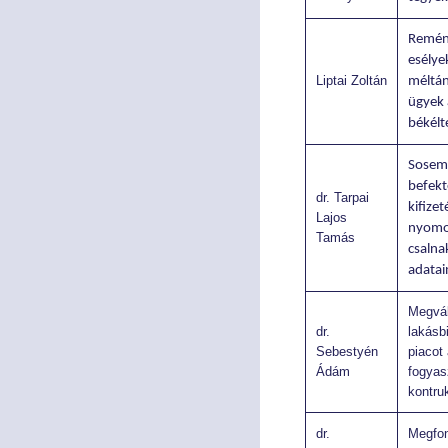
SZAKMAI CIKKEK
SZAKMAI CIKKEK
Remén
esélyek
Liptai Zoltán
méltán
ügyek 
békélt
Sosem 
befek
dr. Tarpai
kifize
Lajos
nyomo
Tamás
csalna
adatai
Megvál
dr.
lakásbi
Sebestyén
piacot
Ádám
fogyas
kontru
dr.
Megfon