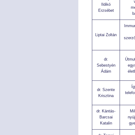
Ildikó
me
Erzsébet
b
Immun
Liptai Zoltán
szerző
dr.
Útmut
Sebestyén
egy
Ádám
élet
Í
dr. Szente
telef
Krisztina
dr. Kántás-
Mi
Barcsai
nyúj
Katalin
gy