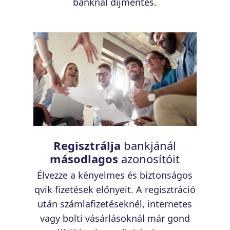
banknál díjmentes.
Regisztrálja
bankjánál
másodlagos
azonosítóit
Élvezze a kényelmes és biztonságos
qvik fizetések előnyeit. A regisztráció
után számlafizetéseknél, internetes
vagy bolti vásárlásoknál már gond