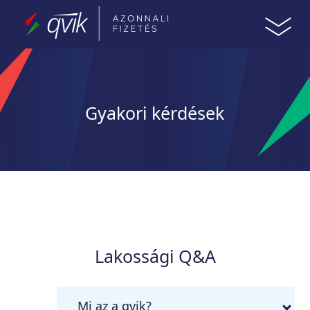
Gyakori kérdések
Lakossági Q&A
Mi az a qvik?