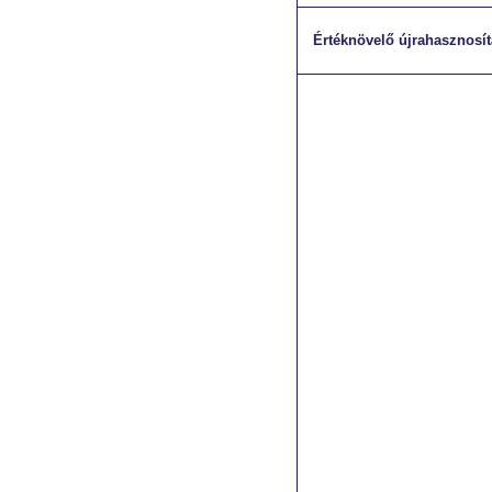
Értéknövelő újrahasznosít