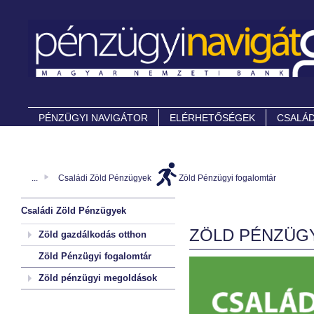
PÉNZÜGYI NAVIGÁTOR
ELÉRHETŐSÉGEK
CSALÁD
...
Családi Zöld Pénzügyek
Zöld Pénzügyi fogalomtár
Családi Zöld Pénzügyek
ZÖLD PÉNZÜG
Zöld gazdálkodás otthon
Zöld Pénzügyi fogalomtár
Zöld pénzügyi megoldások