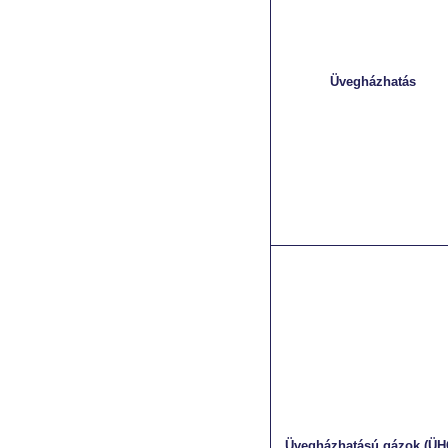
Üvegházhatás
Üvegházhatású gázok (ÜH