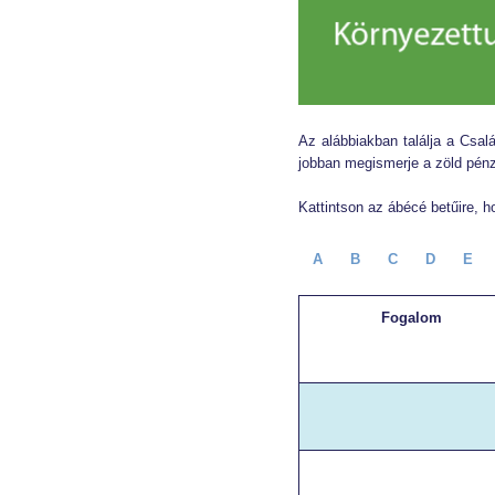
Az alábbiakban találja a Csal
jobban megismerje a zöld pénz
Kattintson az ábécé betűire, h
A
B
C
D
E
Fogalom