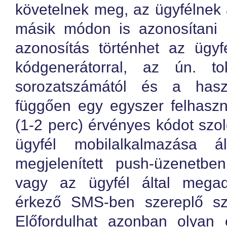
követelnek meg, az ügyfélnek 
másik módon is azonosítani 
azonosítás történhet az ügyf
kódgenerátorral, az ún. t
sorozatszámától és a haszn
függően egy egyszer felhaszná
(1-2 perc) érvényes kódot szolg
ügyfél mobilalkalmazása ál
megjelenített push-üzenetbe
vagy az ügyfél által megad
érkező SMS-ben szereplő s
Előfordulhat azonban olyan 