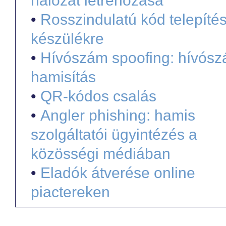
hálózat létrehozása
•
Rosszindulatú kód telepíté
készülékre
•
Hívószám spoofing: hívósz
hamisítás
•
QR-kódos csalás
•
Angler phishing: hamis
szolgáltatói ügyintézés a
közösségi médiában
•
Eladók átverése online
piactereken