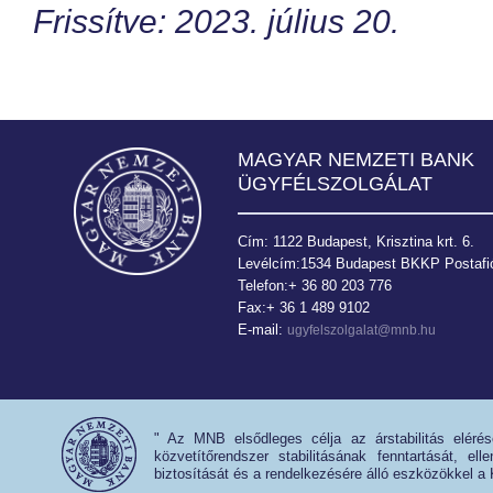
Frissítve: 2023. július 20.
MAGYAR NEMZETI BANK
ÜGYFÉLSZOLGÁLAT
Cím: 1122 Budapest, Krisztina krt. 6.
Levélcím:1534 Budapest BKKP Postafió
Telefon:+ 36 80 203 776
Fax:+ 36 1 489 9102
E-mail:
ugyfelszolgalat@mnb.hu
" Az MNB elsődleges célja az árstabilitás eléré
közvetítőrendszer stabilitásának fenntartását, e
biztosítását és a rendelkezésére álló eszközökkel a 