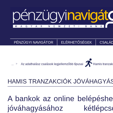
PÉNZÜGYI NAVIGÁTOR
ELÉRHETŐSÉGEK
CSALÁD
...
Az adathalász csalások legjellemzőbb típusai
Hamis tranzak
HAMIS TRANZAKCIÓK JÓVÁHAGYÁ
A bankok az online belépéshe
jóváhagyásához kétlépcs