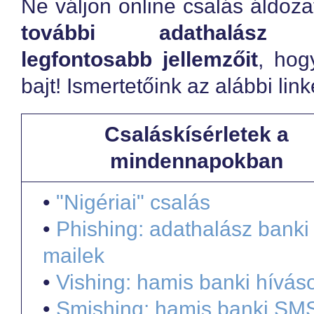
Ne váljon online csalás áldoz
további adathalász t
legfontosabb jellemzőit
, hog
bajt! Ismertetőink az alábbi lin
Csaláskísérletek a
mindennapokban
•
"Nigériai" csalás
•
Phishing: adathalász banki
mailek
•
Vishing: hamis banki hívás
•
Smishing: hamis banki SM