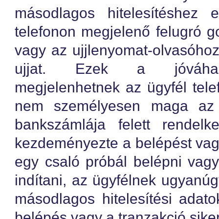
másodlagos hitelesítéshez 
telefonon megjelenő felugró 
vagy az ujjlenyomat-olvasóhoz
ujjat. Ezek a jóváhag
megjelenhetnek az ügyfél tele
nem személyesen maga az 
bankszámlája felett rendel
kezdeményezte a belépést vagy
egy csaló próbál belépni vagy
indítani, az ügyfélnek ugyanú
másodlagos hitelesítési adat
belépés vagy a tranzakció sike