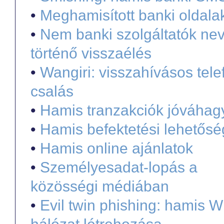
•
Meghamisított banki oldala
•
Nem banki szolgáltatók ne
történő visszaélés
•
Wangiri: visszahívásos tel
csalás
•
Hamis tranzakciók jóváhag
•
Hamis befektetési lehetős
•
Hamis online ajánlatok
•
Személyesadat-lopás a
közösségi médiában
•
Evil twin phishing: hamis W