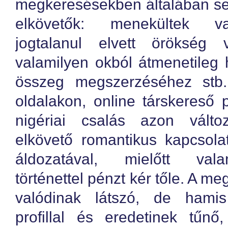
megkeresésekben általában se
elkövetők: menekültek v
jogtalanul elvett örökség v
valamilyen okból átmenetileg
összeg megszerzéséhez stb.
oldalakon, online társkereső 
nigériai csalás azon válto
elkövető romantikus kapcsolat
áldozatával, mielőtt val
történettel pénzt kér tőle. A me
valódinak látszó, de hamis
profillal és eredetinek tűnő,