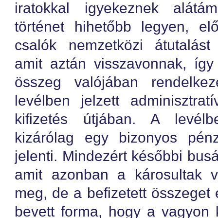
iratokkal igyekeznek alátá
történet hihetőbb legyen, el
csalók nemzetközi átutalás
amit aztán visszavonnak, így
összeg valójában rendelkez
levélben jelzett adminisztra
kifizetés útjában. A levél
kizárólag egy bizonyos pénz
jelenti. Mindezért későbbi busá
amit azonban a károsultak 
meg, de a befizetett összeget e
bevett forma, hogy a vagyon 