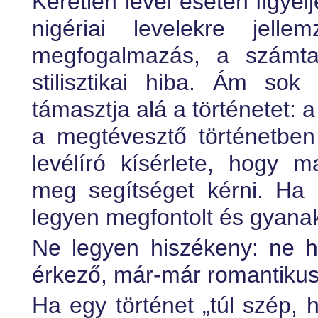
Kéretlen levél esetén figyel
nigériai levelekre jell
megfogalmazás, a számta
stilisztikai hiba. Ám so
támasztja alá a történetet: 
a megtévesztő történetben 
levélíró kísérlete, hogy m
meg segítséget kérni. Ha i
legyen megfontolt és gyana
Ne legyen hiszékeny: ne h
érkező, már-már romantikus
Ha egy történet „túl szép, 