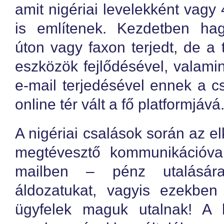
amit nigériai levelekként vagy
is említenek. Kezdetben ha
úton vagy faxon terjedt, de a
eszközök fejlődésével, valamin
e-mail terjedésével ennek a c
online tér vált a fő platformjává
A nigériai csalások során az e
megtévesztő kommunikációva
mailben – pénz utalásár
áldozatukat, vagyis ezekbe
ügyfelek maguk utalnak! A 