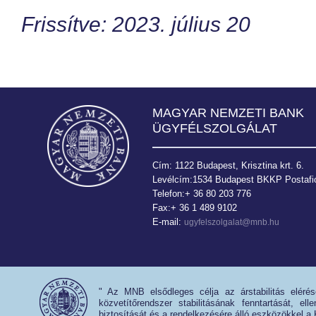
Frissítve: 2023. július 20
MAGYAR NEMZETI BANK
ÜGYFÉLSZOLGÁLAT
Cím: 1122 Budapest, Krisztina krt. 6.
Levélcím:1534 Budapest BKKP Postafió
Telefon:+ 36 80 203 776
Fax:+ 36 1 489 9102
E-mail:
ugyfelszolgalat@mnb.hu
" Az MNB elsődleges célja az árstabilitás eléré
közvetítőrendszer stabilitásának fenntartását, e
biztosítását és a rendelkezésére álló eszközökkel a 