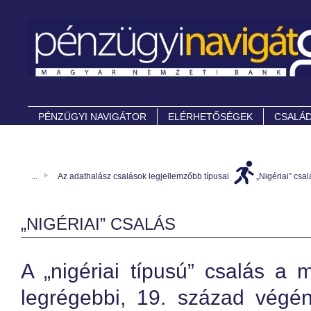
PÉNZÜGYI NAVIGÁTOR
ELÉRHETŐSÉGEK
CSALÁD
...
Az adathalász csalások legjellemzőbb típusai
„Nigériai” csal
„NIGÉRIAI” CSALÁS
A „nigériai típusú” csalás a 
legrégebbi, 19. század végén 