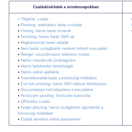
Csaláskísérletek a mindennapokban
•
"Nigériai" csalás
•
Phishing: adathalász banki e-mailek
•
Vishing: hamis banki hívások
•
Smishing: hamis banki SMS-ek
•
Meghamisított banki oldalak
•
Nem banki szolgáltatók nevével történő visszaélés
•
Wangiri: visszahívásos telefonos csalás
•
Hamis tranzakciók jóváhagyása
•
Hamis befektetési lehetőségek
•
Hamis online ajánlatok
•
Személyesadat-lopás a közösségi médiában
•
Evil twin phishing: hamis WiFi-hálózat létrehozása
•
Rosszindulatú kód telepítése a készülékre
•
Hívószám spoofing: hívószám-hamisítás
•
QR-kódos csalás
•
Angler phishing: hamis szolgáltatói ügyintézés a
közösségi médiában
•
Eladók átverése online piactereken