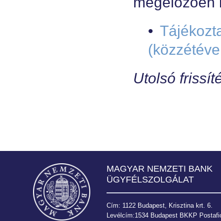
megelőzően k
•
Tájékozt
(közzétéve
Utolsó frissí
MAGYAR NEMZETI BANK
ÜGYFÉLSZOLGÁLAT
Cím: 1122 Budapest, Krisztina krt. 6.
Levélcím:1534 Budapest BKKP Postafió