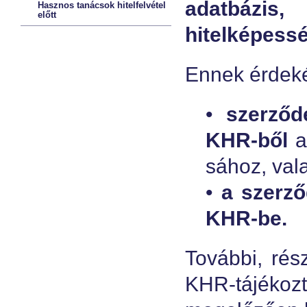
adatbázis,
Hasznos tanácsok hitelfelvétel
előtt
hitelképess
Ennek érde
•
szerződé
KHR-ből
a 
sához, val
•
a szerz
KHR-be.
További, rés
KHR-tájékozt