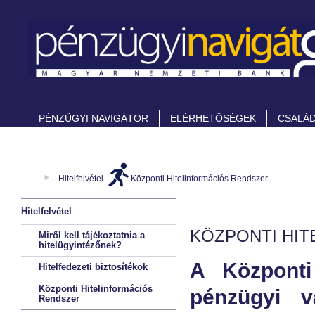
PÉNZÜGYI NAVIGÁTOR
ELÉRHETŐSÉGEK
CSALÁD
...
Hitelfelvétel
Központi Hitelinformációs Rendszer
Hitelfelvétel
KÖZPONTI HI
Miről kell tájékoztatnia a
hitelügyintézőnek?
A Központi
Hitelfedezeti biztosítékok
Központi Hitelinformációs
pénzügyi vá
Rendszer