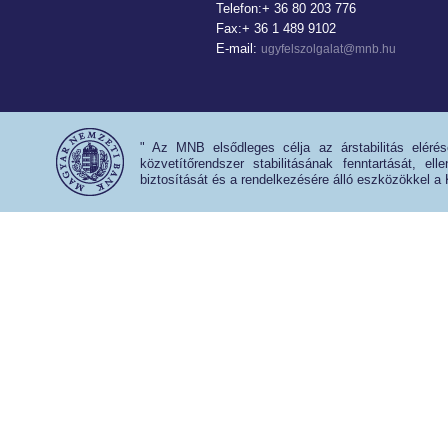
Telefon:+ 36 80 203 776
Fax:+ 36 1 489 9102
E-mail:
ugyfelszolgalat@mnb.hu
" Az MNB elsődleges célja az árstabilitás eléré
közvetítőrendszer stabilitásának fenntartását, e
biztosítását és a rendelkezésére álló eszközökkel a 