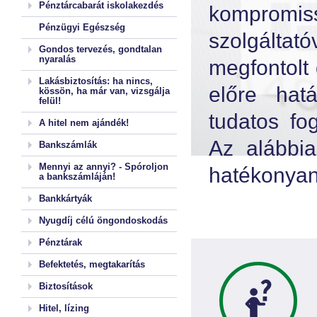
Pénztárcabarát iskolakezdés
komprom
Pénzügyi Egészség
szolgáltat
Gondos tervezés, gondtalan
nyaralás
megfontolt
Lakásbiztosítás: ha nincs,
előre hat
kössön, ha már van, vizsgálja
felül!
tudatos fo
A hitel nem ajándék!
Az alábbia
Bankszámlák
Mennyi az annyi? - Spóroljon
hatékonyan
a bankszámláján!
Bankkártyák
Nyugdíj célú öngondoskodás
Pénztárak
Befektetés, megtakarítás
Biztosítások
Hitel, lízing