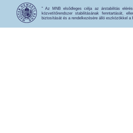
" Az MNB elsődleges célja az árstabilitás eléré
közvetítőrendszer stabilitásának fenntartását, e
biztosítását és a rendelkezésére álló eszközökkel a 