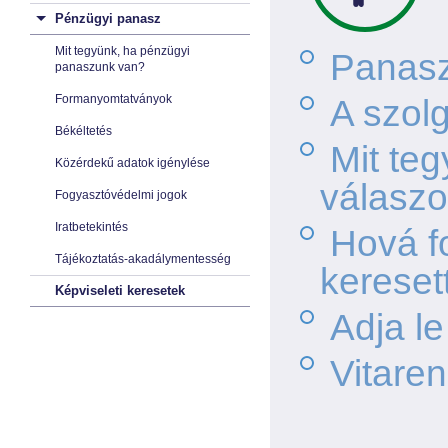
Pénzügyi panasz
Mit tegyünk, ha pénzügyi
Panasz
panaszunk van?
Formanyomtatványok
A szolg
Békéltetés
Mit teg
Közérdekű adatok igénylése
válaszo
Fogyasztóvédelmi jogok
Iratbetekintés
Hová f
Tájékoztatás-akadálymentesség
kereset
Képviseleti keresetek
Adja l
Vitare